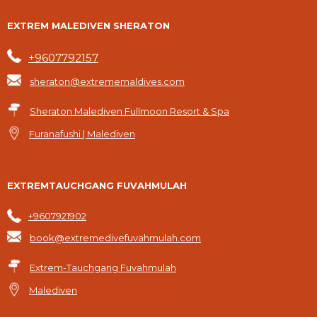
EXTREM MALEDIVEN SHERATON
+9607792157
sheraton@extrememaldives.com
Sheraton Malediven Fullmoon Resort & Spa
Furanafushi | Malediven
EXTREMTAUCHGANG FUVAHMULAH
+9607921902
book@extremedivefuvahmulah.com
Extrem-Tauchgang Fuvahmulah
Malediven